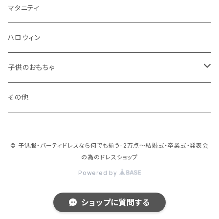
冬
マタニティ
ハロウィン
子供のおもちゃ
ブロック系
その他
おままごと系
© 子供服・パーティドレスなら何でも揃う-2万点～結婚式・卒業式・発表会
ドールハウス系
の為のドレスショップ
Powered by
乗り物系
ショップに質問する
お人形系