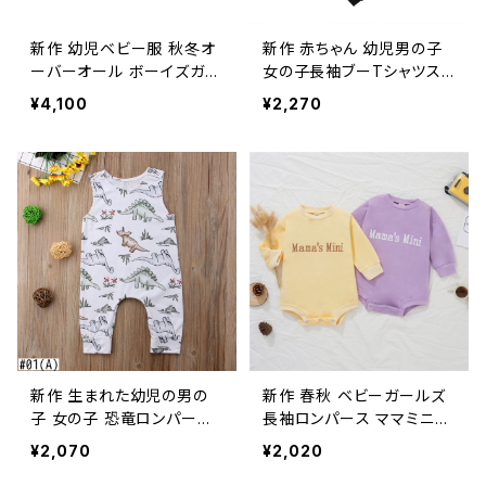
新作 幼児ベビー服 秋冬オ
新作 赤ちゃん 幼児男の子
ーバーオール ボーイズガー
女の子長袖ブーTシャツスト
ルズ ビッグイヤーウールウ
ライプ パンツレギンスフェス
¥4,100
¥2,270
ォームロンパース ベビージ
ティバル衣装
ャンプスーツ
新作 生まれた幼児の男の
新作 春秋 ベビーガールズ
子 女の子 恐竜ロンパース
長袖ロンパース ママミニレ
ジャンプスーツプレイスーツ
ター プリントボディスーツ
¥2,070
¥2,020
服の衣装
幼児服パープル イエロー