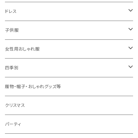
ドレス
子供用
子供服
大人用
男の子用
女性用おしゃれ服
春夏用
女の子用
ドレス
四季別
秋冬用
春夏用
春夏用
春
履物・帽子・おしゃれグッズ等
秋冬用
秋冬用
夏
クリスマス
秋
パーティ