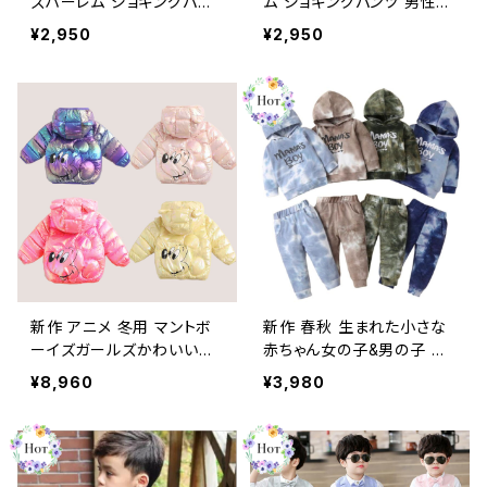
ズハーレム ジョギングパン
ム ジョギングパンツ 男性カ
ツ 男性カーゴパンツ 2023
ーゴパンツ 2023 ヒップホ
¥2,950
¥2,950
ヒップホップ ポケットスウェ
ップ ポケットスウェットパン
ットパンツ特大のズボン
ツ特大のズボン
新作 アニメ 冬用 マントボ
新作 春秋 生まれた小さな
ーイズガールズかわいい暖
赤ちゃん女の子&男の子 ス
かい秋服ジャケットベビー
ーツネクタイのようなカラー
¥8,960
¥3,980
キッズダウン CoatS
デザイン 長袖フーディート
ップスTシャツ+パンツ トラ
ックスーツ幼児服 セット ロ
ング パーカー スプリング
春物 オータム 秋物