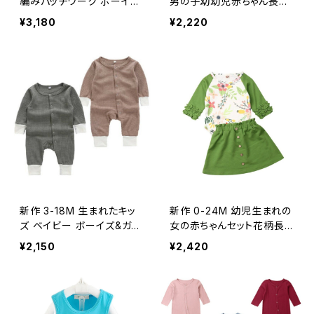
編みパッチワーク ボーイズ
男の子幼幼児赤ちゃん長袖
&ガールズジャンプスーツ
ロンパーストップカモフラー
¥3,180
¥2,220
生まれたて 幼児 男の子nの
ジュパンツ帽子3個衣装セッ
服 ルーパスデベベロンパー
ト服
ス
新作 3-18M 生まれたキッ
新作 0-24M 幼児生まれの
ズ ベイビー ボーイズ&ガー
女の赤ちゃんセット花柄長
ルズ オータムソフトロング
袖ロンパースグリーンスカ
¥2,150
¥2,420
スリーブロンパースジャンプ
ート秋春女の赤ちゃんの服
スーツ