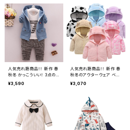
ングスリーブロンパースジャ
ルデニムコート+シャツ+ジ
ンプスーツ
ーンズパンツ3点セット
人気売れ筋商品！！ 新作 春
人気売れ筋商品！！ 新作 春
秋冬 かっこういい！ 3点の
秋冬のアウターウェア ベビ
ベビー&ボーイセット 長袖
ーガールズフード付きコー
¥3,590
¥3,070
Tシャツ+コート+パンツ 男
ト ダブルレイヤー ぬいぐる
の子&幼児子供服
み風 無地コットンジャケッ
ト ガール&ボーイズ クリス
マスキッズ