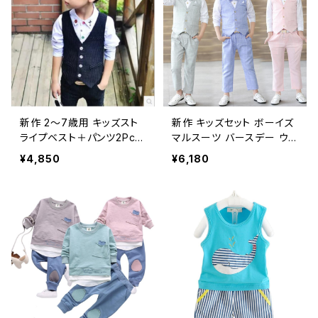
新作 2～7歳用 キッズスト
新作 キッズセット ボーイズ
ライプベスト＋パンツ2Pcs
マルスーツ バースデー ウェ
ボーイズスーツ ウェディン
ディングパーティー ドレス
¥4,850
¥6,180
グ エンファントガーコン マ
シャツ 紳士 チョッキ ベスト
リアージュ セレモニー ボー
パンツ 蝶ネクタイスタイル
イズブレザー
子供 リボン