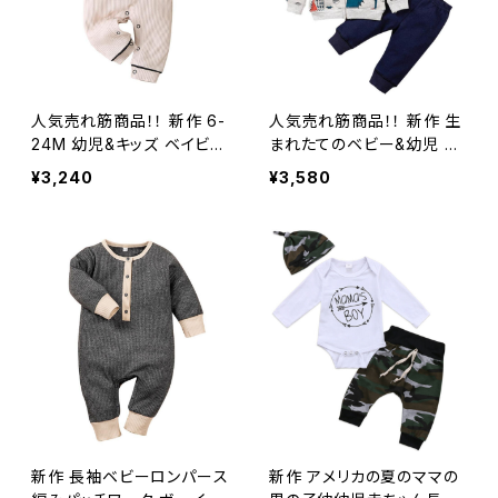
人気売れ筋商品！！ 新作 6-
人気売れ筋商品！！ 新作 生
24M 幼児&キッズ ベイビー
まれたてのベビー&幼児 男
ガール&ボーイロンパース
の子 アニメの恐竜プリント
¥3,240
¥3,580
秋～春の服 ニット 長袖 ボ
フード付きジッパー ジャケ
ウガールズ ロンパース ジャ
ット&スウェットシャツ+パン
ンプスーツ セーター 暖か
ツ 上下衣装セット
い衣装
新作 長袖ベビーロンパース
新作 アメリカの夏のママの