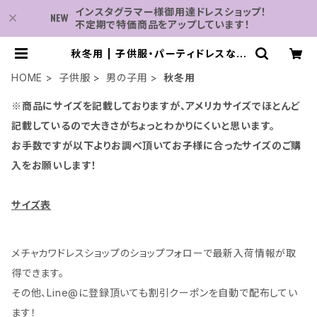
インスタグラマー様御用達ドレスショップ！
不定期で特価商品をアップしています！
秋冬用 | 子供服・パーティドレスなら
何でも揃う-2万点～結婚式・卒業式・
発表会の為のドレスショップ
HOME
子供服
男の子用
秋冬用
※商品にサイズを記載しておりますが、アメリカサイズでほとんど
記載しているので大きさがちょっとわかりにくいと思います。
お手数ですが以下よりお調べ頂いてお子様に合ったサイズのご購
入をお願いします！
サイズ表
メチャカワドレスショップのショップフォローで最新入荷情報が取
得できます。
その他、Line@に登録頂いても割引クーポンを自動で配布してい
ます！