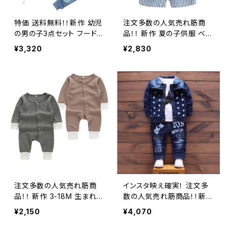
特価 送料無料！！新作 幼児
注文多数の人気売れ筋商
の男の子3点セット フード付
品！！ 新作 夏の子供服 ベビ
きセーター スタイリッシュ
ーボーイコットンベストショ
¥3,320
¥2,830
なパッチポケットトップパン
ーツ 上下セット 幼児 キッ
ツ＋長袖ジャージー 幼児キ
ズ アニメ トラックスーツ
ッズスポーツスーツ
注文多数の人気売れ筋商
インスタ映え確実！ 注文多
品！！ 新作 3-18M 生まれた
数の人気売れ筋商品！！新作
キッズ ベイビー ボーイズ&
子供春秋冬 ベビーボーイ
¥2,150
¥4,070
ガールズ オータムソフトロ
ズ&ガールズ洋服セット テ