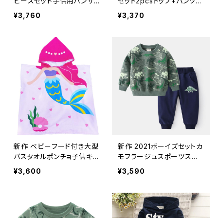
ピースセット子供用ハンサ
セット2pcsトップ+パンツス
ムキッズスポーツウェアフル
ポーツスーツかわいいウサ
¥3,760
¥3,370
Tシャツ+パンツ+ベストボ
ギ幼児キッズトラックスーツ
ーイズパーティーウェア
幼児Giirls衣装
新作 ベビーフード付き大型
新作 2021ボーイズセットカ
バスタオルポンチョ子供キッ
モフラージュスポーツスー
ズバスローブタオルバスロ
ツ子供トラックスーツフルT
¥3,600
¥3,590
ーブクイックドライ吸収剤ト
シャツスウェットシャツパン
ラベルスポーツビーチタオ
ツベビーキッズウェア
ル