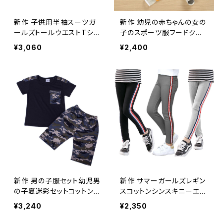
新作 子供用半袖スーツガ
新作 幼児の赤ちゃんの女の
ールズトールウエストTシャ
子のスポーツ服フードクロ
ツ+ワイドレッグパンツベビ
ップトップパンツトラックス
¥3,060
¥2,400
ーツーピースサマーバージ
ーツの衣装3-24M
ョンスポーツウェア
新作 男の子服セット幼児男
新作 サマーガールズレギン
の子夏迷彩セットコットンT
スコットンシンスキニーエラ
シャツトップスショーツ2個
スティックウエストパンツキ
¥3,240
¥2,350
スポーツスーツチドレン
ッズスポーツストライプパン