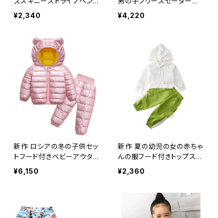
ズスキニーストライプペンシ
男の子フリースセータース
ルパンツソフト伸縮性伸縮
ーツスポーツウェア男の子
¥2,340
¥4,220
性ウエストソリッドパンツ子
トラックスーツ幼児服 ロン
供スポーツレギンス エラス
グ
ティック ソリッドカラー
新作 ロシアの冬の子供セッ
新作 夏の幼児の女の赤ちゃ
トフード付きベビーアウター
んの服フード付きトップスパ
+ウォームパンツ2個スノー
ンツスポーツウェア衣装トラ
¥6,150
¥2,360
スーツ防水コートオーバー
ックスーツ1-6Y
オールゲームスポーツスー
ツ ウィンター 冬物