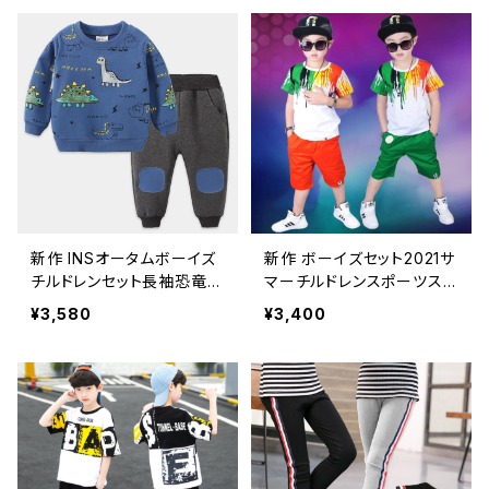
ツ子供3-12歳ストレッチパ
ンツ
新作 INSオータムボーイズ
新作 ボーイズセット2021サ
チルドレンセット長袖恐竜ス
マーチルドレンスポーツス
ウェットシャツフード付きコ
ーツ半袖Tシャツパンツスー
¥3,580
¥3,400
ート+パンツ2個スポーツス
ツキッズトラックスーツ3-12
ーツ幼児キッズウェア
年