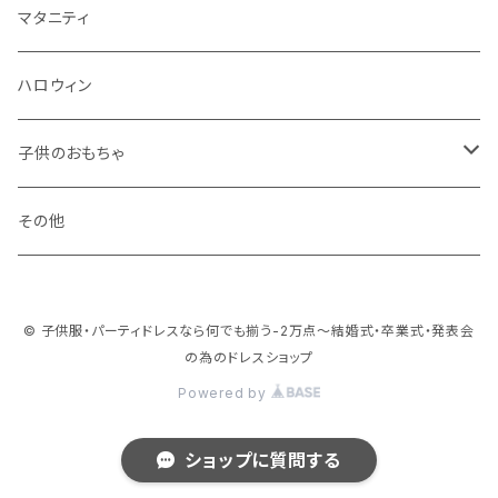
冬
マタニティ
ハロウィン
子供のおもちゃ
ブロック系
その他
おままごと系
© 子供服・パーティドレスなら何でも揃う-2万点～結婚式・卒業式・発表会
ドールハウス系
の為のドレスショップ
Powered by
乗り物系
ショップに質問する
お人形系