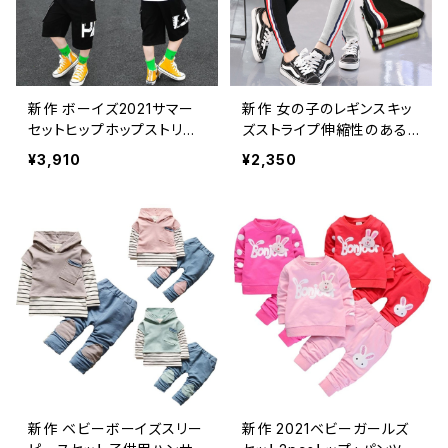
新作 ボーイズ2021サマー
新作 女の子のレギンスキッ
セットヒップホップストリー
ズストライプ伸縮性のある
トスポーツウェアシャツ+パ
無地のズボン子供34 5 6 7
¥3,910
¥2,350
ンツ2個ボーイズ服スポーツ
8歳スキニースポーツペン
スーツ
シルパンツ
新作 ベビーボーイズスリー
新作 2021ベビーガールズ