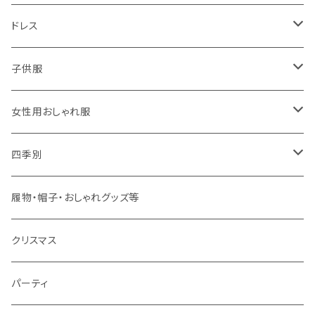
ドレス
子供用
子供服
大人用
男の子用
女性用おしゃれ服
春夏用
女の子用
ドレス
四季別
秋冬用
春夏用
春夏用
春
履物・帽子・おしゃれグッズ等
秋冬用
秋冬用
夏
クリスマス
秋
パーティ