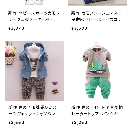
新作 ベビースポーツカモフ
新作 カモフラージュスター
ラージュ服セーターボーイ
子供服ベビーボーイズコッ
ズガールズパーカーパンツ2
トンTシャツパンツ2個幼児
¥3,370
¥3,530
個/セットキッズ幼児幼児用
スポーツキッズトラックスー
トラックスーツ
ツ
新作 男の子服綿暖かいス
新作 男の子セット漫画長袖
ーツジャケットシャツパンツ
セータートップ+パンツキッ
漫画クマ印刷カジュアルス
ズガールズ男の子服スーツ
¥3,550
¥3,250
ポーツスーツ男の子スーツ
レジャースポーツ2点セット