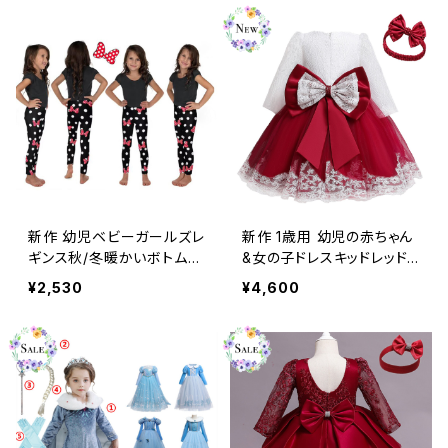
ィンター 冬物
レース Vestidos ロング 刺
繍 ウィンター 秋冬物 フラワ
ーデザイン
新作 幼児ベビーガールズレ
新作 1歳用 幼児の赤ちゃん
ギンス秋/冬暖かいボトムキ
&女の子ドレスキッドレッド
ッズボウポルカドットパンツ
クリスマス 春/秋の長袖フラ
¥2,530
¥4,600
子供ファンシーガールズロ
ワーレース 誕生日BowGo
ングタイト リボン オータム
wn ロング リボン スプリン
秋物 ウィンター 冬物
グ 春物 オータム 秋物 フラ
ワーデザイン