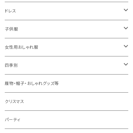
ドレス
子供用
子供服
大人用
男の子用
女性用おしゃれ服
春夏用
女の子用
ドレス
四季別
秋冬用
春夏用
春夏用
春
履物・帽子・おしゃれグッズ等
秋冬用
秋冬用
夏
クリスマス
秋
パーティ