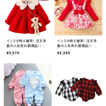
インスタ映え確実！ 注文多
インスタ映え確実！ 注文多
数の人気売れ筋商品！！ 新
数の人気売れ筋商品！！ 新
作 0 1 2歳 幼児&キッズドレ
作 1〜4歳の女の赤ちゃん 3
¥3,570
¥2,330
ス ラペル長袖クリスマスベ
種の服セット 幼児用長袖レ
ビー服 ガールズドレス 無料
タープリント トップスとハー
テディベア付
トプリント サスペンダー ス
カート バレンタインデー