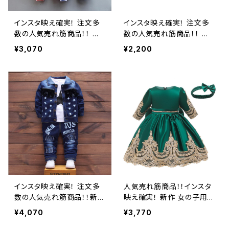
インスタ映え確実！ 注文多
インスタ映え確実！ 注文多
数の人気売れ筋商品！！ 新
数の人気売れ筋商品！！ 新
作 生まれた赤ちゃん 女の
作 春 秋 冬 0-18M 幼児&
¥3,070
¥2,200
子用&男の子用 ロンパース
生まれたばかりの女の赤ち
子供服アニメ フリース ジャ
ゃん クリスマスロンパース
ンプスーツ 幼児ロンパース
赤黒格子縞長袖 フリルジャ
冬のパジャマ
ンプスーツ クリスマス
インスタ映え確実！ 注文多
人気売れ筋商品！！インスタ
数の人気売れ筋商品！！新作
映え確実！ 新作 女の子用の
子供春秋冬 ベビーボーイ
秋冬ドレス エレガントなフ
¥4,070
¥3,770
ズ&ガールズ洋服セット テ
ラワーレース 長袖 パーティ