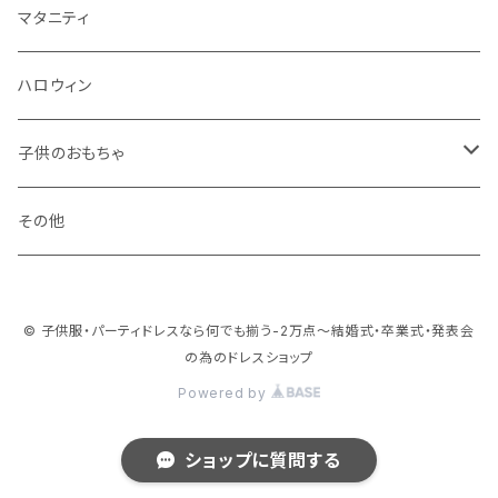
冬
マタニティ
ハロウィン
子供のおもちゃ
ブロック系
その他
おままごと系
© 子供服・パーティドレスなら何でも揃う-2万点～結婚式・卒業式・発表会
ドールハウス系
の為のドレスショップ
Powered by
乗り物系
ショップに質問する
お人形系