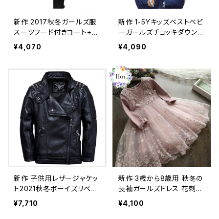
新作 2017秋冬ガールズ服
新作 1-5Yキッズベストベビ
スーツフード付きコート+ス
ーガールズチョッキダウンベ
カートパンツ3-8Yガールズ
ストウォームキッズボーイア
¥4,070
¥4,090
キッズラブセットレギンス2
ウターウェアコートボーイズ
パンツパンツ オータム 秋物
ウィンターベスト子供服 冬
ウィンター 冬物
物
新作 子供用レザージャケッ
新作 3歳から8歳用 秋冬の
ト2021秋冬ボーイズリベッ
長袖ガールズドレス 花刺繡
トPUレザー防水コートキッ
キッズ ドレスウェディング
¥7,710
¥4,100
ズコート オータム 秋物 ウ
パーティー 子供 クリスマス