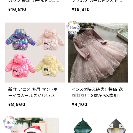
ガウン 最新 ガールドレス
ン 2023 ガールドレス ピア
ピアノコンペティション 宴
ノコンペティション 宴会 チ
¥16,810
¥16,810
会 チュール ジュニアコンサ
ュール ジュニアコンサート
ート パーティー
パーティー
新作 アニメ 冬用 マントボ
インスタ映え確実！ 特価 送
ーイズガールズかわいい暖
料無料！！ 3歳から8歳用 秋
かい秋服ジャケットベビー
冬の長袖ガールズドレス 花
¥8,960
¥4,100
キッズダウン CoatS
刺繡 キッズ ドレスウェディ
ング パーティー 子供 クリ
スマスレース Vestidos ロ
ング 刺繍 ウィンター 秋冬
物 フラワーデザイン