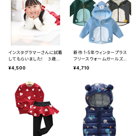
インスタグラマーさんに試着
新作 1-5年ウィンタープラス
してもらいました！ ３歳～1
フリースウォームガールズ
1歳用 小さな女の子のため
ボーイズジャケットコットン
¥4,500
¥4,710
の秋/冬のドレス,ベルベット,
シックフード付きコート幼児
花柄,長袖,白,子供のための
ボーイキッズは厳しい寒い
クリスマス&パーティ服 か
上着に耐えます 冬物
わいいすぎる