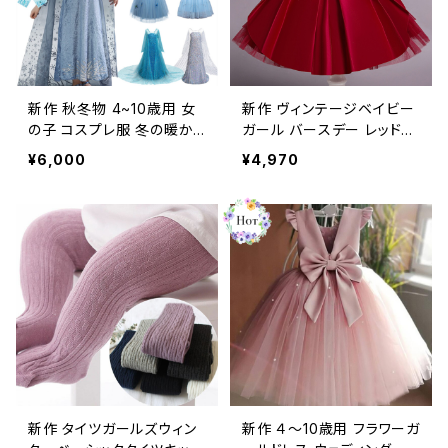
新作 秋冬物 4~10歳用 女
新作 ヴィンテージベイビー
の子 コスプレ服 冬の暖か
ガール バースデー レッドツ
い長袖 クリスマスのスパン
ツドレス キッド オータム ロ
¥6,000
¥4,970
コール スノーフレーク ペー
ングスリーブ クリスマス ウ
ジェントロングローブファン
エディング クロスフラワー
シー Vestidos ウィンター
ガールイヤーレースヴェス
ティド 長袖 春秋物 パニエ
ペチコート フラワーデザイ
ン ビンテージ
新作 タイツガールズウィン
新作 ４～10歳用 フラワーガ