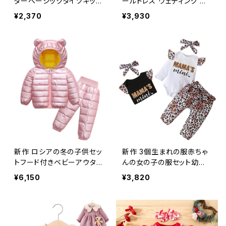
ターベーシックタイツキッズ
ールドレス ウェディング パ
チルドレンオータムウォーム
ーティードレス キッズドレス
¥2,370
¥3,930
コットンニットパンストスト
ガールズファンシークリスマ
レッチストッキング伸縮性コ
ス チュールツツ パニエ ペ
ラントタイツ エラスティック
チコート フラワーデザイン
秋物 冬物 ソックス
新作 ロシアの冬の子供セッ
新作 3個生まれの服赤ちゃ
トフード付きベビーアウター
んの女の子の服セット幼児
+ウォームパンツ2個スノー
服フリルロンパーストップボ
¥6,150
¥3,820
スーツ防水コートオーバー
ウヒョウパンツ生まれた幼
オールゲームスポーツスー
児 リボン ラッフル
ツ ウィンター 冬物