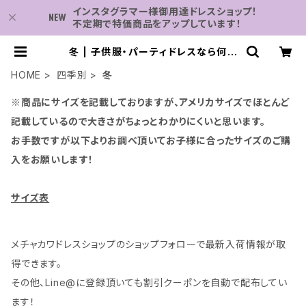
インスタグラマー様御用達ドレスショップ！
不定期で特価商品をアップしています！
冬 | 子供服・パーティドレスなら何で
も揃う-2万点～結婚式・卒業式・発表
会の為のドレスショップ
HOME
四季別
冬
※商品にサイズを記載しておりますが、アメリカサイズでほとんど
記載しているので大きさがちょっとわかりにくいと思います。
お手数ですが以下よりお調べ頂いてお子様に合ったサイズのご購
入をお願いします！
サイズ表
メチャカワドレスショップのショップフォローで最新入荷情報が取
得できます。
その他、Line@に登録頂いても割引クーポンを自動で配布してい
ます！