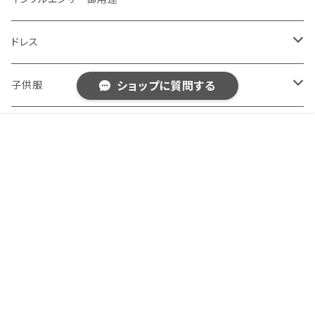
ドレス
子供用
子供服
ショップに質問する
大人用
男の子用
女性用おしゃれ服
販売開始のお知らせを希望する
再入荷のお知らせを希望する
コミュニティ加入
種類を選択する
年齢確認
¥4,030
Add to cart
0
春夏用
女の子用
ドレス
四季別
キーワードから探す
秋冬用
春夏用
春夏用
春
履物・帽子・おしゃれグッズ等
秋冬用
秋冬用
夏
クリスマス
カテゴリから探す
秋
パーティ