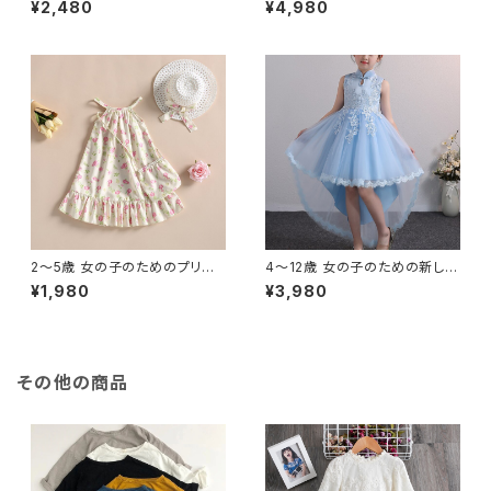
¥2,480
¥4,980
のメッシュ ノースリーブ 幼児向
の新しいデザイン 結婚式やパー
け
ティーのためのエレガントな衣
装
2〜5歳 女の子のためのプリン
4〜12歳 女の子のための新しい
セスドレス 5歳の子供のための
デザインの子供用ドレス チュー
¥1,980
¥3,980
サマードレス 自由奔放に生きる
ル エレガントなプリンセスドレ
スパゲッティストラップ フラワー
ス ノースリーブおしゃれ
プリント フラウンス
その他の商品