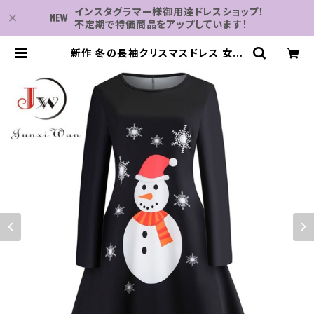
インスタグラマー様御用達ドレスショップ！
不定期で特価商品をアップしています！
新作 冬の長袖クリスマスドレス 女性
スノーマンプリントスリムヴィンテー
ジミディパーティー服Vestidosロー
ブ | 子供服・パーティドレスなら何で
も揃う-2万点～結婚式・卒業式・発表
会の為のドレスショップ