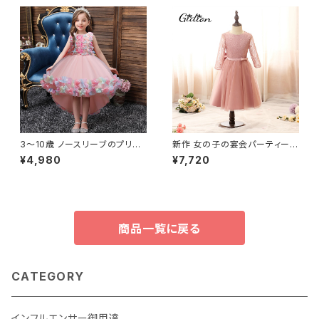
プリント フラウンス
3〜10歳 ノースリーブのプリン
新作 女の子の宴会パーティード
セスドレス 10代の女の子のため
レス刺繍メッシュボールガウンド
¥4,980
¥7,720
の新しいデザイン 結婚式やパー
レスリトルブライドメイドウェデ
ティーのためのエレガントな衣
ィングパーティードレス子供服
装
商品一覧に戻る
CATEGORY
インフルエンサー御用達