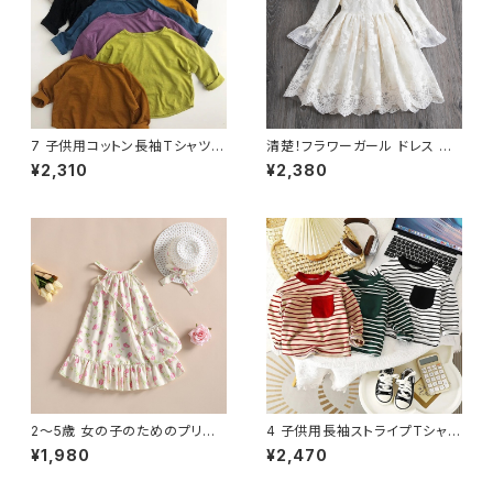
7 子供用コットン長袖Tシャツ
清楚！フラワーガール ドレス 春
無地ベーシックトップス
長袖 子供服 誕生日 パーティー
¥2,310
¥2,380
ベビースクールウェア 刺繍
2〜5歳 女の子のためのプリン
4 子供用長袖ストライプTシャツ
セスドレス 5歳の子供のための
カジュアルルーズタイプ
¥1,980
¥2,470
サマードレス 自由奔放に生きる
スパゲッティストラップ フラワー