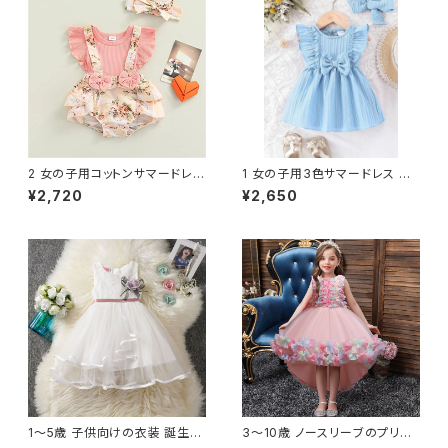
2 女の子用コットンサマードレス
1 女の子用3色サマードレス フ
フリル袖＆花柄 0～18か月
リル＆リボン 0～24か月
¥2,720
¥2,650
1〜5歳 子供向けの衣装 誕生日
3〜10歳 ノースリーブのプリン
パーティー プリンセスドレス 花
セスドレス 10代の女の子のため