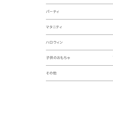
秋
パーティ
冬
マタニティ
ハロウィン
子供のおもちゃ
ブロック系
その他
おままごと系
ドールハウス系