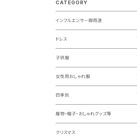
CATEGORY
インフルエンサー御用達
ドレス
子供用
子供服
大人用
男の子用
女性用おしゃれ服
春夏用
女の子用
ドレス
四季別
秋冬用
春夏用
春夏用
春
履物・帽子・おしゃれグッズ等
秋冬用
秋冬用
夏
クリスマス