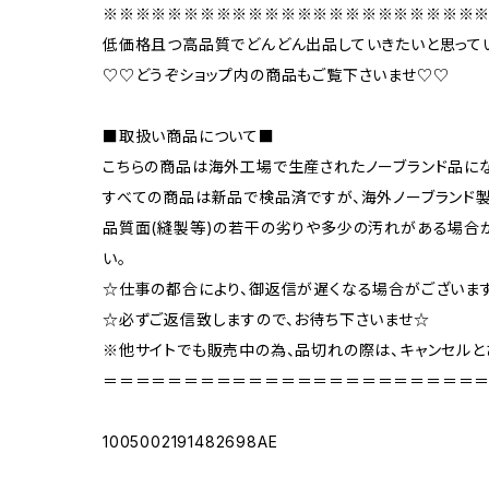
※※※※※※※※※※※※※※※※※※※※※※※
低価格且つ高品質でどんどん出品していきたいと思って
♡♡どうぞショップ内の商品もご覧下さいませ♡♡
■取扱い商品について■
こちらの商品は海外工場で生産されたノーブランド品にな
すべての商品は新品で検品済ですが、海外ノーブランド
品質面(縫製等)の若干の劣りや多少の汚れがある場合が
い。
☆仕事の都合により、御返信が遅くなる場合がございます
☆必ずご返信致しますので、お待ち下さいませ☆
※他サイトでも販売中の為、品切れの際は、キャンセルと
＝＝＝＝＝＝＝＝＝＝＝＝＝＝＝＝＝＝＝＝＝＝＝
1005002191482698AE