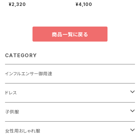
アップLEDテディベアぬいぐるみ
料！！ 3歳から8歳用 秋冬の長袖
¥2,320
¥4,100
カラフルな輝くクリスマスギフト
ガールズドレス 花刺繡 キッズ ド
キッズ
レスウェディング パーティー 子
供 クリスマスレース Vestidos
ロング 刺繍 ウィンター 秋冬物
フラワーデザイン
商品一覧に戻る
CATEGORY
インフルエンサー御用達
ドレス
子供用
子供服
大人用
男の子用
女性用おしゃれ服