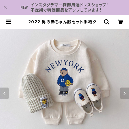
インスタグラマー様御用達ドレスショップ！
不定期で特価商品をアップしています！
2022 男の赤ちゃん服セット手紙クマ
女の子長袖パーカースウェットシャツ
+ パンツ 2 個子供服スポーツスーツ
| 子供服・パーティドレスなら何でも
揃う-2万点～結婚式・卒業式・発表会
の為のドレスショップ