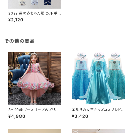
2022 男の赤ちゃん服セット手
紙クマ女の子長袖パーカースウ
¥2,120
ェットシャツ + パンツ 2 個子供
服スポーツスーツ
その他の商品
3〜10歳 ノースリーブのプリン
エルサの女王キッズコスプレドレ
セスドレス 10代の女の子のため
スガールズファンシーロールプ
¥4,980
¥3,420
の新しいデザイン 結婚式やパー
レイガールズカーニバルウエディ
ティーのためのエレガントな衣
ングパーティードレスアップ4-1
装
0歳