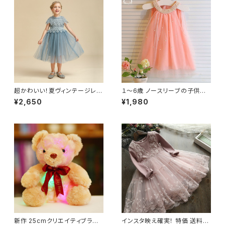
超かわいい！夏ヴィンテージレー
１〜6歳 ノースリーブの子供用
ス チュールドレス 花 子供ドレス
サマードレス 幼児用サマードレ
¥2,650
¥1,980
結婚式 誕生日 パーティーガー
ス 無地 誕生日パーティー用 メ
ル 服
ッシュ 涼しげ
新作 25cmクリエイティブライト
インスタ映え確実！ 特価 送料無