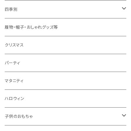
春夏用
女の子用
ドレス
四季別
秋冬用
春夏用
春夏用
春
履物・帽子・おしゃれグッズ等
秋冬用
秋冬用
夏
クリスマス
秋
パーティ
冬
マタニティ
ハロウィン
子供のおもちゃ