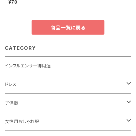
¥70
紙リトマス紙植物花弾丸ジャー
ナリングスクラップブッキングデ
コ
商品一覧に戻る
CATEGORY
インフルエンサー御用達
ドレス
子供用
子供服
大人用
男の子用
女性用おしゃれ服