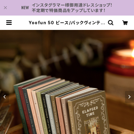
インスタグラマー様御用達ドレスショップ！
不定期で特価商品をアップしています！
Yoofun 50 ピース/パックヴィンテー
ジ shanggu 半透明素材紙リトマス
紙植物花弾丸ジャーナリングスクラッ
プブッキングデコ | 子供服・パーティ
ドレスなら何でも揃う-2万点～結婚
式・卒業式・発表会の為のドレスショッ
プ