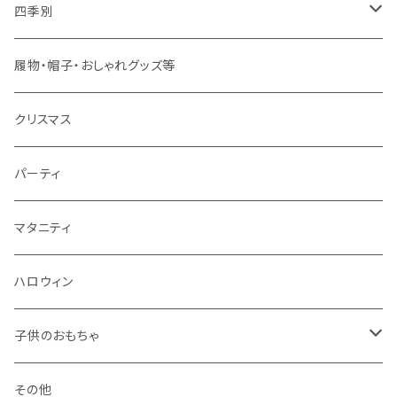
春夏用
女の子用
ドレス
四季別
秋冬用
春夏用
春夏用
春
履物・帽子・おしゃれグッズ等
秋冬用
秋冬用
夏
クリスマス
秋
パーティ
冬
マタニティ
ハロウィン
子供のおもちゃ
ブロック系
その他