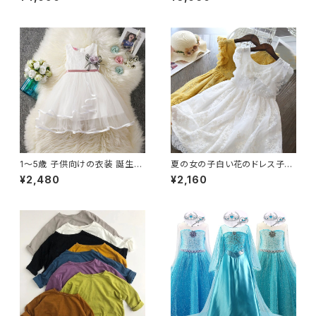
ティー Vestidos 夜会服
テスマのチュチュの衣装女の子
の幼児のパーティードレス綿Ve
stidoInfantil 12M NNJXD_O
fficial_Store82748451364
1〜5歳 子供向けの衣装 誕生日
夏の女の子白い花のドレス子供
パーティー プリンセスドレス 花
刺繍花誕生日パーティー服 3-8
¥2,480
¥2,160
のメッシュ ノースリーブ 幼児向
歳の幼児の女の子の弓フリルス
け
リーブ着用