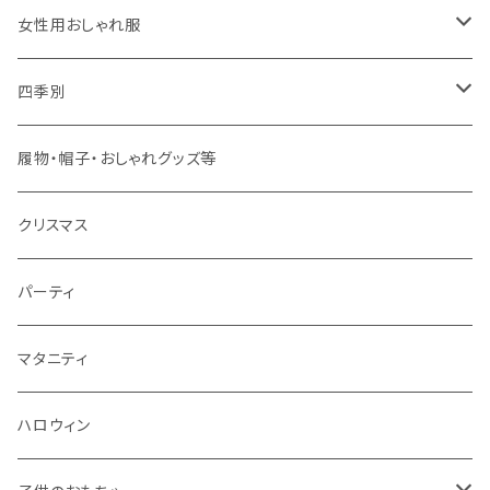
大人用
男の子用
女性用おしゃれ服
春夏用
女の子用
ドレス
四季別
秋冬用
春夏用
春夏用
春
履物・帽子・おしゃれグッズ等
秋冬用
秋冬用
夏
クリスマス
秋
パーティ
冬
マタニティ
ハロウィン