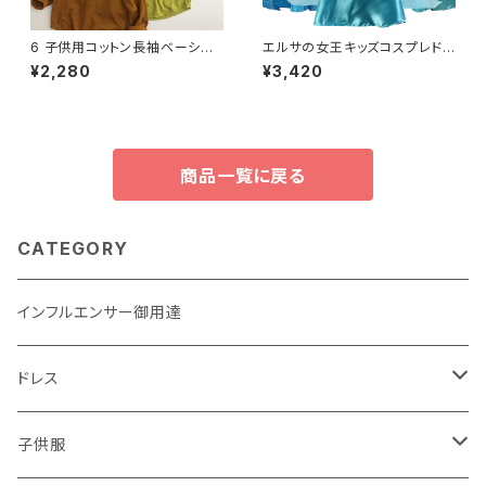
6 子供用コットン長袖ベーシッ
エルサの女王キッズコスプレドレ
クTシャツ 春向け
スガールズファンシーロールプ
¥2,280
¥3,420
レイガールズカーニバルウエディ
ングパーティードレスアップ4-1
0歳
商品一覧に戻る
CATEGORY
インフルエンサー御用達
ドレス
子供用
子供服