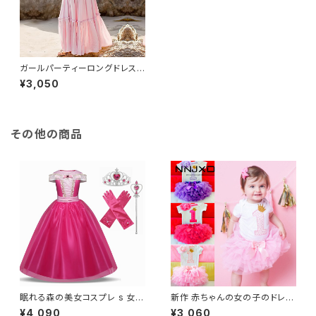
ガールパーティーロングドレスノ
ースリーブ背中の開いたウェデ
¥3,050
ィングマルイブニングガウン十代
の子供の誕生日ヴィンテージレ
ースドレス
その他の商品
眠れる森の美女コスプレ s 女の
新作 赤ちゃんの女の子のドレス
子キッズサマードレス子供パー
1歳の誕生日の服生まれのバプ
¥4,090
¥3,060