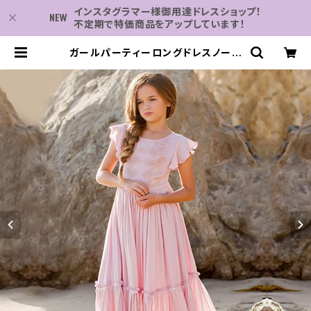
インスタグラマー様御用達ドレスショップ！
不定期で特価商品をアップしています！
ガールパーティーロングドレスノース
リーブ背中の開いたウェディングマル
イブニングガウン十代の子供の誕生
日ヴィンテージレースドレス | 子供
服・パーティドレスなら何でも揃う-2
万点～結婚式・卒業式・発表会の為の
ドレスショップ