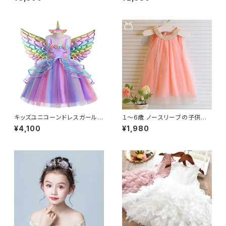
ットおくるみ ワープベッド ベビ
ーポグラフィー 生まれた赤ちゃ
んのバスタオル
キッズユニコーンドレスガールズ
１〜6歳 ノースリーブの子供用
フラワーアップリケドレス子供幼
サマードレス 幼児用サマードレ
¥4,100
¥1,980
児ドレス誕生日パーティー
ス 無地 誕生日パーティー用 メ
ッシュ 涼しげ