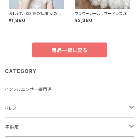
おしゃれ！3D 花の妖精 女の子
フラワーガールサマードレスガー
帽子 子供ヘッドバンド 真珠ライ
ルフローラルBithdayウェディン
¥1,880
¥2,380
ンストーン ジュニア 花嫁介添人
グパーティーレイヤー服キッズホ
誕生日ヘアアクセサリー
ワイト初聖体
商品一覧に戻る
CATEGORY
インフルエンサー御用達
ドレス
子供用
子供服