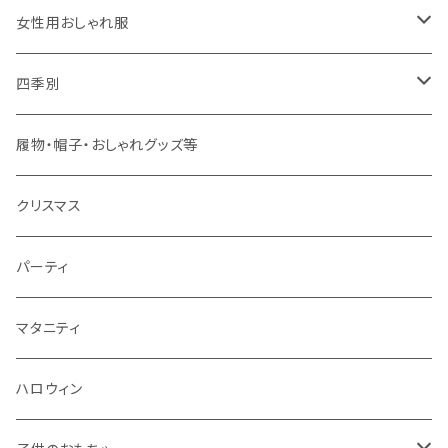
大人用
男の子用
女性用おしゃれ服
春夏用
女の子用
ドレス
四季別
秋冬用
春夏用
春夏用
春
履物・帽子・おしゃれグッズ等
秋冬用
秋冬用
夏
クリスマス
秋
パーティ
冬
マタニティ
ハロウィン