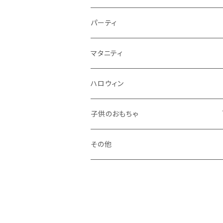
秋
パーティ
冬
マタニティ
ハロウィン
子供のおもちゃ
ブロック系
その他
おままごと系
ドールハウス系