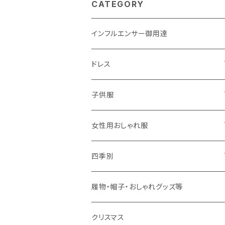
CATEGORY
インフルエンサー御用達
ドレス
子供用
子供服
大人用
男の子用
女性用おしゃれ服
春夏用
女の子用
ドレス
四季別
秋冬用
春夏用
春夏用
春
履物・帽子・おしゃれグッズ等
秋冬用
秋冬用
夏
クリスマス