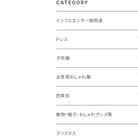
CATEGORY
インフルエンサー御用達
ドレス
子供用
子供服
大人用
男の子用
女性用おしゃれ服
春夏用
女の子用
ドレス
四季別
秋冬用
春夏用
春夏用
春
履物・帽子・おしゃれグッズ等
秋冬用
秋冬用
夏
クリスマス