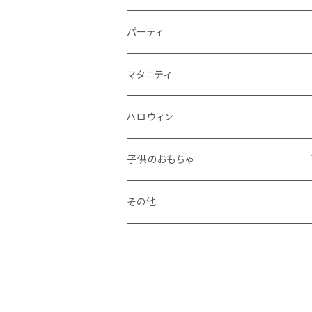
秋
パーティ
冬
マタニティ
ハロウィン
子供のおもちゃ
ブロック系
その他
おままごと系
ドールハウス系