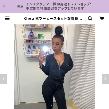
インスタグラマー様御用達ドレスショップ！
不定期で特価商品をアップしています！
Kliou 秋ツーピースセット女性長袖フ
ード付きジッパーポケットスポーティ
なジャケット + レギンスマッチングセ
ットワークアウトストレッチ衣装 | 子
供服・パーティドレスなら何でも揃う-
2万点～結婚式・卒業式・発表会の為
のドレスショップ