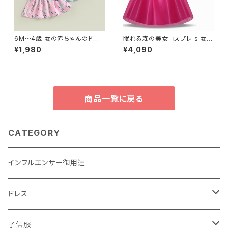
6M〜4歳 女の赤ちゃんのドレ
眠れる森の美女コスプレ s 女の
ス クルーネック 花柄 蝶ネクタ
子キッズサマードレス子供パー
¥1,980
¥4,090
イ 夏服 かわいい おしゃれ
ティー Vestidos 夜会服
商品一覧に戻る
CATEGORY
インフルエンサー御用達
ドレス
子供用
子供服