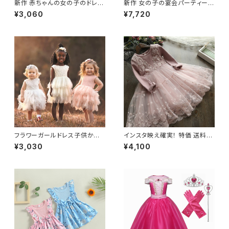
新作 赤ちゃんの女の子のドレス
新作 女の子の宴会パーティード
1歳の誕生日の服生まれのバプ
レス刺繍メッシュボールガウンド
¥3,060
¥7,720
テスマのチュチュの衣装女の子
レスリトルブライドメイドウェデ
の幼児のパーティードレス綿Ve
ィングパーティードレス子供服
stidoInfantil 12M NNJXD_O
fficial_Store82748451364
フラワーガールドレス子供かわ
インスタ映え確実！ 特価 送料無
いいレースベビーホワイト洗礼
料！！ 3歳から8歳用 秋冬の長袖
¥3,030
¥4,100
誕生日 Vestidos ノースリーブ
ガールズドレス 花刺繡 キッズ ド
ウェディングパーティードレス 2
レスウェディング パーティー 子
-6 Y
供 クリスマスレース Vestidos
ロング 刺繍 ウィンター 秋冬物
フラワーデザイン