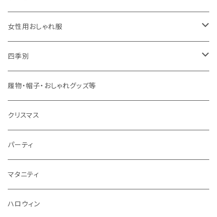
大人用
男の子用
女性用おしゃれ服
春夏用
女の子用
ドレス
四季別
秋冬用
春夏用
春夏用
春
履物・帽子・おしゃれグッズ等
秋冬用
秋冬用
夏
クリスマス
秋
パーティ
冬
マタニティ
ハロウィン