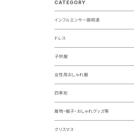
CATEGORY
インフルエンサー御用達
ドレス
子供用
子供服
大人用
男の子用
女性用おしゃれ服
春夏用
女の子用
ドレス
四季別
秋冬用
春夏用
春夏用
春
履物・帽子・おしゃれグッズ等
秋冬用
秋冬用
夏
クリスマス