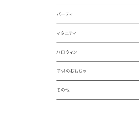
秋
パーティ
冬
マタニティ
ハロウィン
子供のおもちゃ
ブロック系
その他
おままごと系
ドールハウス系