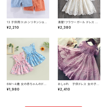
13 子供用コットンリネンショー
清楚！フラワーガール ドレス 春
トパンツ 2～10歳
長袖 子供服 誕生日 パーティー
¥2,210
¥2,380
ベビースクールウェア 刺繍
6M〜4歳 女の赤ちゃんのドレ
おしゃれ 子供ドレス 女の子用
ス クルーネック 花柄 蝶ネクタ
4 6 8 10 歳 子供パーティー イ
¥1,980
¥2,410
イ 夏服 かわいい おしゃれ
ブニング ガウン 女の赤ちゃんの
夏のドレス レースの子供