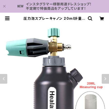
インスタグラマー様御用達ドレスショップ！
不定期で特価商品をアップしています！
圧力泡スプレーキャノン 20ml計量カ
ップ付き Br 洗車水鉄砲 Karcher&
Lavor ホームリッチフォームフォーム
ボトル | 子供服・パーティドレスなら
何でも揃う-2万点～結婚式・卒業式・
発表会の為のドレスショップ