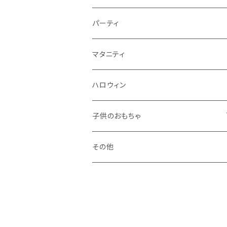
秋
パーティ
冬
マタニティ
ハロウィン
子供のおもちゃ
ブロック系
その他
おままごと系
ドールハウス系