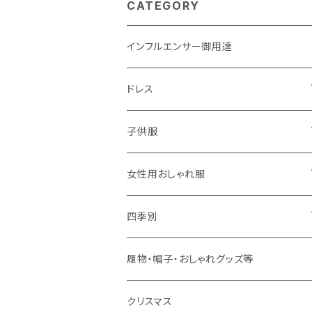
CATEGORY
インフルエンサー御用達
ドレス
子供用
子供服
大人用
男の子用
女性用おしゃれ服
春夏用
女の子用
ドレス
四季別
秋冬用
春夏用
春夏用
春
履物・帽子・おしゃれグッズ等
秋冬用
秋冬用
夏
クリスマス