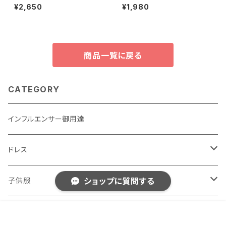
ス チュールドレス 花 子供ドレス
セスドレス 5歳の子供のための
¥2,650
¥1,980
結婚式 誕生日 パーティーガー
サマードレス 自由奔放に生きる
ル 服
スパゲッティストラップ フラワー
プリント フラウンス
商品一覧に戻る
CATEGORY
インフルエンサー御用達
ドレス
子供用
子供服
ショップに質問する
¥12,410
大人用
男の子用
女性用おしゃれ服
販売開始のお知らせを希望する
再入荷のお知らせを希望する
コミュニティ加入
種類を選択する
年齢確認
Sold out
SOLD OUT
2