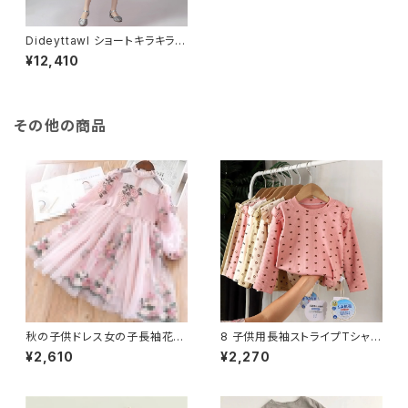
Dideyttawl ショートキラキラサ
テンガールドレス膝丈ジュニア
¥12,410
コンサート誕生日パーティーペ
ージェントガウン 2023 子供の
ウェディングドレス
その他の商品
秋の子供ドレス女の子長袖花冬
8 子供用長袖ストライプTシャツ
ドレス 3-8 歳の子供服ホリデ
やわらかカジュアルタイプ
¥2,610
¥2,270
ー