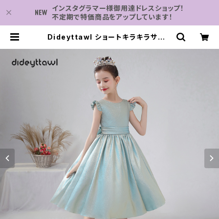
インスタグラマー様御用達ドレスショップ！
不定期で特価商品をアップしています！
Dideyttawl ショートキラキラサテン
ガールドレス膝丈ジュニアコンサート
誕生日パーティーページェントガウン
2023 子供のウェディングドレス | 子
供服・パーティドレスなら何でも揃う-
2万点～結婚式・卒業式・発表会の為
のドレスショップ