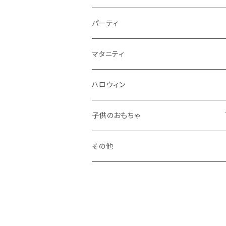
秋
パーティ
冬
マタニティ
ハロウィン
子供のおもちゃ
ブロック系
その他
おままごと系
ドールハウス系