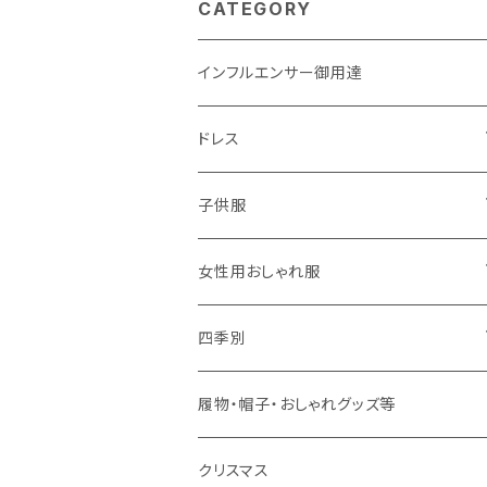
CATEGORY
インフルエンサー御用達
ドレス
子供用
子供服
大人用
男の子用
女性用おしゃれ服
春夏用
女の子用
ドレス
四季別
秋冬用
春夏用
春夏用
春
履物・帽子・おしゃれグッズ等
秋冬用
秋冬用
夏
クリスマス