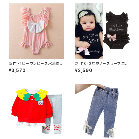
幼児ガールズコート 大人ガーリ
ー スウィート キュート カジュア
ル スプリング 春物 オータム 秋
物
新作 ベビーワンピース水着夏か
新作 0-2年夏ノースリーブ生ま
わいい背中の開いた弓キッズ水
れ幼児ベビー服かわいい幼児弓
¥3,570
¥2,590
着12 3 45年休暇ビーチガール
ジャンプスーツボディスーツ衣
ズ水着 リボン 大人ガーリー ス
装女の赤ちゃんワンピースロン
ウィート キュート カジュアル サ
パース リボン 大人ガーリー ス
マー 夏物
ウィート キュート カジュアル サ
マー 夏物