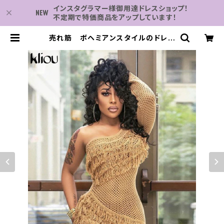
インスタグラマー様御用達ドレスショップ！
不定期で特価商品をアップしています！
売れ筋 ボヘミアンスタイルのドレス
の女性の秋チェック柄 スカート セク
シーなシースルー 傾斜ショルダーロ
ーブパーティー ニット | 子供服・パー
ティドレスなら何でも揃う-2万点～結
婚式・卒業式・発表会の為のドレスシ
ョップ