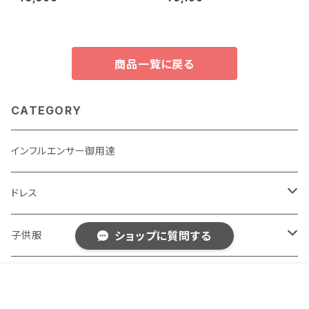
ットおくるみ ワープベッド ベビ
ーニバルパーティー変装マスク
ーポグラフィー 生まれた赤ちゃ
ヴァンパイア
んのバスタオル
商品一覧に戻る
CATEGORY
インフルエンサー御用達
ドレス
子供用
子供服
ショップに質問する
大人用
男の子用
女性用おしゃれ服
販売開始のお知らせを希望する
再入荷のお知らせを希望する
コミュニティ加入
種類を選択する
年齢確認
¥2,740
Add to cart
0