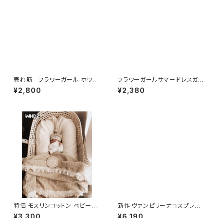
売れ筋 フラワーガール ホワイ
フラワーガールサマードレスガー
トドレス ウェディング バックレス
ルフローラルBithdayウェディン
¥2,800
¥2,380
キッズ 誕生日パーティー ガラド
グパーティーレイヤー服キッズホ
レス パフスリーブ 子供聖体拝領
ワイト初聖体
特価 モスリンコットン ベビーブ
新作 ヴァンピリーナコスプレド
ランケット フリンジ テルブランケ
レスガールキッズドレスアップカ
¥3,300
¥6,190