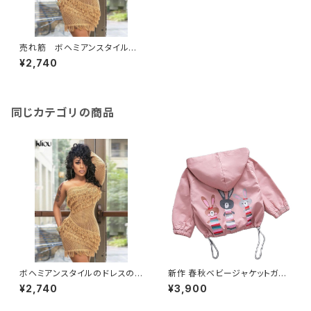
売れ筋 ボヘミアンスタイルの
ドレスの女性の秋チェック柄 ス
¥2,740
カート セクシーなシースルー 傾
斜ショルダーローブパーティー
ニット
同じカテゴリの商品
ボヘミアンスタイルのドレスの
新作 春秋ベビージャケットガー
女性の秋チェック柄 スカート セ
ルズかわいいウサギ家族漫画コ
¥2,740
¥3,900
クシーなシースルー 傾斜ショル
ートベビーキッズジャケットチャ
ダーローブパーティー ニット
イルドフード付きアウターウェア