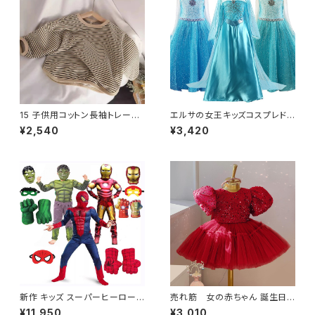
15 子供用コットン長袖トレーナ
エルサの女王キッズコスプレドレ
ー 1～8歳
スガールズファンシーロールプ
¥2,540
¥3,420
レイガールズカーニバルウエディ
ングパーティードレスアップ4-1
0歳
新作 キッズ スーパーヒーローズ
売れ筋 女の赤ちゃん 誕生日パ
スパイダーマン ハルク キャプテ
ーティードレス 幼児洗礼新生児
¥11,950
¥3,010