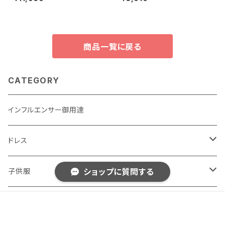
ンアメリカ アイアンマン 女の子
ベイブ クリスマス ふわふわ チュ
と男の子 アベンジャーズ パー
ール チュチュガウン
ティーウェア ドレス
商品一覧に戻る
CATEGORY
インフルエンサー御用達
ドレス
子供用
子供服
ショップに質問する
大人用
男の子用
女性用おしゃれ服
販売開始のお知らせを希望する
再入荷のお知らせを希望する
コミュニティ加入
種類を選択する
年齢確認
¥1,950
Add to cart
2