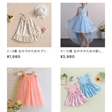
装
2〜5歳 女の子のためのプリン
4〜12歳 女の子のための新しい
セスドレス 5歳の子供のための
デザインの子供用ドレス チュー
¥1,980
¥3,980
サマードレス 自由奔放に生きる
ル エレガントなプリンセスドレ
スパゲッティストラップ フラワー
ス ノースリーブおしゃれ
プリント フラウンス