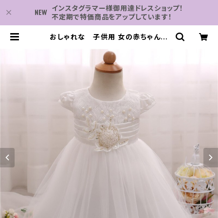
インスタグラマー様御用達ドレスショップ！
不定期で特価商品をアップしています！
おしゃれな 子供用 女の赤ちゃんの
結婚式 誕生日 パーティードレス かわ
いい小さい幼児 1歳 洗礼 幼児 ベビー
セレモニードレス | 子供服・パーティ
ドレスなら何でも揃う-2万点～結婚
式・卒業式・発表会の為のドレスショッ
プ