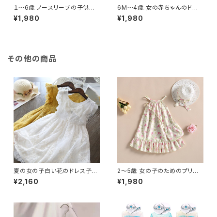
１〜6歳 ノースリーブの子供用
6M〜4歳 女の赤ちゃんのドレ
サマードレス 幼児用サマードレ
ス クルーネック 花柄 蝶ネクタ
¥1,980
¥1,980
ス 無地 誕生日パーティー用 メ
イ 夏服 かわいい おしゃれ
ッシュ 涼しげ
その他の商品
夏の女の子白い花のドレス子供
2〜5歳 女の子のためのプリン
刺繍花誕生日パーティー服 3-8
セスドレス 5歳の子供のための
¥2,160
¥1,980
歳の幼児の女の子の弓フリルス
サマードレス 自由奔放に生きる
リーブ着用
スパゲッティストラップ フラワー
プリント フラウンス