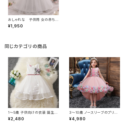
おしゃれな 子供用 女の赤ちゃ
んの結婚式 誕生日 パーティー
¥1,950
ドレス かわいい小さい幼児 1歳
洗礼 幼児 ベビー セレモニード
レス
同じカテゴリの商品
1〜5歳 子供向けの衣装 誕生日
3〜10歳 ノースリーブのプリン
パーティー プリンセスドレス 花
セスドレス 10代の女の子のため
¥2,480
¥4,980
のメッシュ ノースリーブ 幼児向
の新しいデザイン 結婚式やパー
け
ティーのためのエレガントな衣