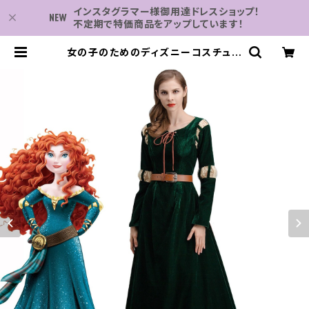
インスタグラマー様御用達ドレスショップ！
不定期で特価商品をアップしています！
女の子のためのディズニーコスチュー
ム&大人のためのプリンセスコスコス
チューム M L XL 勇敢な衣装 コスプ
レ カーニバル服 ハロウィーン | 子供
服・パーティドレスなら何でも揃う-2
万点～結婚式・卒業式・発表会の為の
ドレスショップ