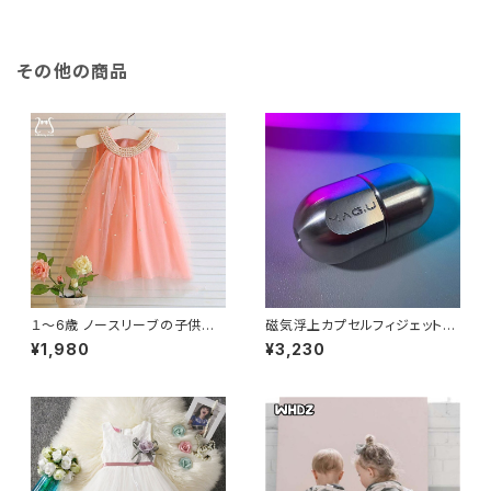
ッシュ 涼しげ
その他の商品
１〜6歳 ノースリーブの子供用
磁気浮上カプセルフィジェットス
サマードレス 幼児用サマードレ
ピナー EDC 大人の金属フィジ
¥1,980
¥3,230
ス 無地 誕生日パーティー用 メ
ェットおもちゃ自閉症 ADHD ハ
ッシュ 涼しげ
ンドスピナー不安ストレスリリー
フ Toyss