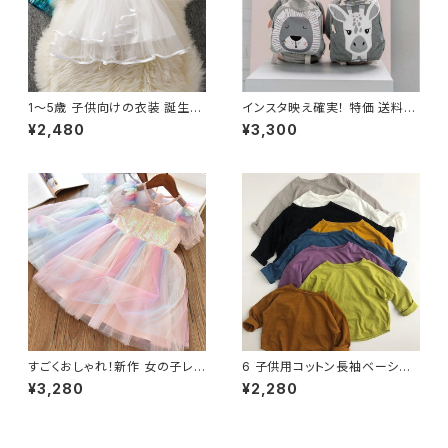
1〜5歳 子供向けの衣装 誕生日
インスタ映え確実！ 特価 送料無
パーティー プリンセスドレス 花
料！！ 子供のバックパック 幼児キ
¥2,480
¥3,300
のメッシュ ノースリーブ 幼児向
ッズランドセル ベビー&キッズ
け
かわいいランドセル 男の子&女
の子 ライトバッグ ウサギ バタフ
ライ ライオンバッグ
すごくおしゃれ！新作 女の子レイ
6 子供用コットン長袖ベーシッ
ンボードレス サマースパンコー
クTシャツ 春向け
¥3,280
¥2,280
ル キッズ パフ 半袖 メッシュ チ
ュール 子供 パーティー チュチュ
ボールガウン