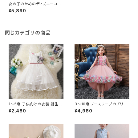
女の子のためのディズニーコス
チューム&大人のためのプリンセ
¥5,890
スコスコスチューム M L XL 勇
敢な衣装 コスプレ カーニバル
服 ハロウィーン
同じカテゴリの商品
1〜5歳 子供向けの衣装 誕生日
3〜10歳 ノースリーブのプリン
パーティー プリンセスドレス 花
セスドレス 10代の女の子のため
¥2,480
¥4,980
のメッシュ ノースリーブ 幼児向
の新しいデザイン 結婚式やパー
け
ティーのためのエレガントな衣
装