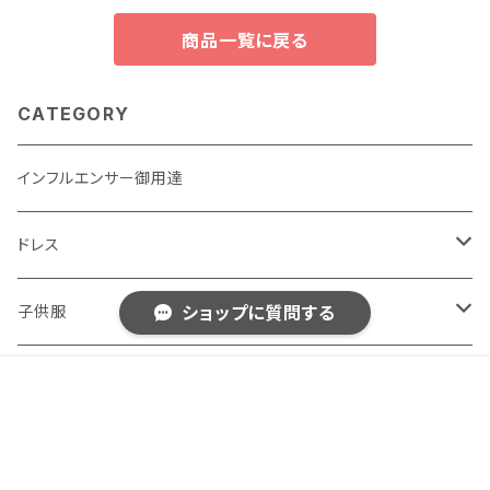
商品一覧に戻る
CATEGORY
インフルエンサー御用達
ドレス
子供用
子供服
ショップに質問する
大人用
男の子用
女性用おしゃれ服
販売開始のお知らせを希望する
再入荷のお知らせを希望する
コミュニティ加入
種類を選択する
年齢確認
¥5,890
Add to cart
1
春夏用
女の子用
ドレス
四季別
キーワードから探す