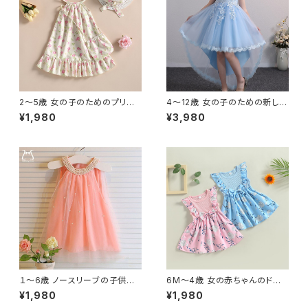
2〜5歳 女の子のためのプリン
4〜12歳 女の子のための新しい
セスドレス 5歳の子供のための
デザインの子供用ドレス チュー
¥1,980
¥3,980
サマードレス 自由奔放に生きる
ル エレガントなプリンセスドレ
スパゲッティストラップ フラワー
ス ノースリーブおしゃれ
プリント フラウンス
１〜6歳 ノースリーブの子供用
6M〜4歳 女の赤ちゃんのドレ
サマードレス 幼児用サマードレ
ス クルーネック 花柄 蝶ネクタ
¥1,980
¥1,980
ス 無地 誕生日パーティー用 メ
イ 夏服 かわいい おしゃれ