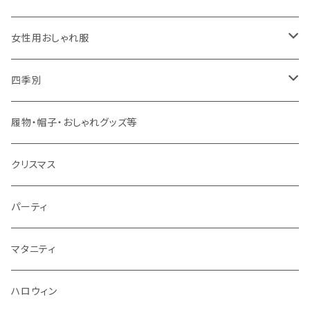
大人用
男の子用
女性用おしゃれ服
春夏用
女の子用
ドレス
四季別
秋冬用
春夏用
春夏用
春
履物・帽子・おしゃれグッズ等
秋冬用
秋冬用
夏
クリスマス
秋
パーティ
冬
マタニティ
ハロウィン