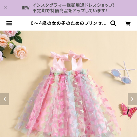
インスタグラマー様御用達ドレスショップ！
不定期で特価商品をアップしています！
0〜4歳の女の子のためのプリンセス
ドレス ノースリーブ 蝶ネクタイ付き
メッシュ パーティーや日常の衣装 |
子供服・パーティドレスなら何でも揃
う-2万点～結婚式・卒業式・発表会の
為のドレスショップ