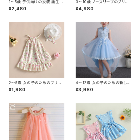
1〜5歳 子供向けの衣装 誕生日
3〜10歳 ノースリーブのプリン
パーティー プリンセスドレス 花
セスドレス 10代の女の子のため
¥2,480
¥4,980
のメッシュ ノースリーブ 幼児向
の新しいデザイン 結婚式やパー
け
ティーのためのエレガントな衣
装
2〜5歳 女の子のためのプリン
4〜12歳 女の子のための新しい
セスドレス 5歳の子供のための
デザインの子供用ドレス チュー
¥1,980
¥3,980
サマードレス 自由奔放に生きる
ル エレガントなプリンセスドレ
スパゲッティストラップ フラワー
ス ノースリーブおしゃれ
プリント フラウンス