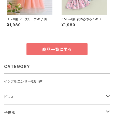
１〜6歳 ノースリーブの子供用
6M〜4歳 女の赤ちゃんのドレ
サマードレス 幼児用サマードレ
ス クルーネック 花柄 蝶ネクタ
¥1,980
¥1,980
ス 無地 誕生日パーティー用 メ
イ 夏服 かわいい おしゃれ
ッシュ 涼しげ
商品一覧に戻る
CATEGORY
インフルエンサー御用達
ドレス
子供用
子供服