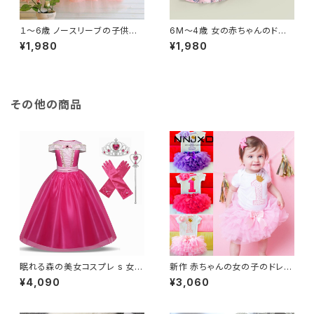
１〜6歳 ノースリーブの子供用
6M〜4歳 女の赤ちゃんのドレ
サマードレス 幼児用サマードレ
ス クルーネック 花柄 蝶ネクタ
¥1,980
¥1,980
ス 無地 誕生日パーティー用 メ
イ 夏服 かわいい おしゃれ
ッシュ 涼しげ
その他の商品
眠れる森の美女コスプレ s 女の
新作 赤ちゃんの女の子のドレス
子キッズサマードレス子供パー
1歳の誕生日の服生まれのバプ
¥4,090
¥3,060
ティー Vestidos 夜会服
テスマのチュチュの衣装女の子
の幼児のパーティードレス綿Ve
stidoInfantil 12M NNJXD_O