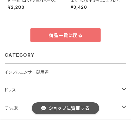
6 子供用コットン長袖ベーシッ
エルサの女王キッズコスプレドレ
クTシャツ 春向け
スガールズファンシーロールプ
¥2,280
¥3,420
レイガールズカーニバルウエディ
ングパーティードレスアップ4-1
0歳
商品一覧に戻る
CATEGORY
インフルエンサー御用達
ドレス
子供用
子供服
ショップに質問する
大人用
男の子用
女性用おしゃれ服
販売開始のお知らせを希望する
再入荷のお知らせを希望する
コミュニティ加入
種類を選択する
年齢確認
¥1,980
Add to cart