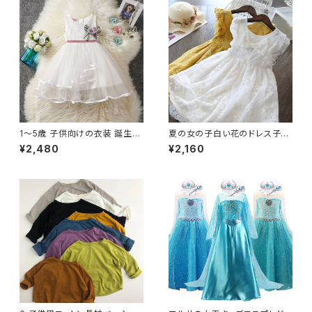
fficial_Store82748451364
1〜5歳 子供向けの衣装 誕生日
夏の女の子白い花のドレス子供
パーティー プリンセスドレス 花
刺繍花誕生日パーティー服 3-8
¥2,480
¥2,160
のメッシュ ノースリーブ 幼児向
歳の幼児の女の子の弓フリルス
け
リーブ着用