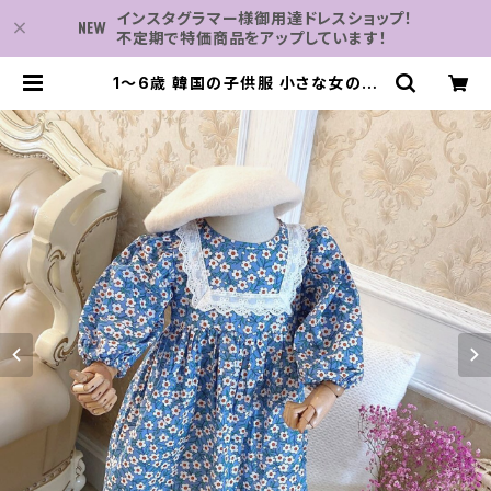
インスタグラマー様御用達ドレスショップ！
不定期で特価商品をアップしています！
1〜6歳 韓国の子供服 小さな女の子
のためのフレンチブルー スクエアカラ
ー レース ブロークン 長袖 春～秋の
コレクション | 子供服・パーティドレ
スなら何でも揃う-2万点～結婚式・卒
業式・発表会の為のドレスショップ