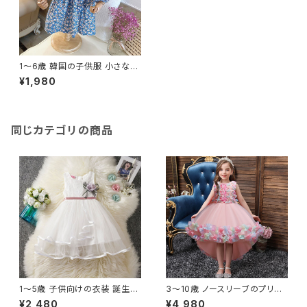
1〜6歳 韓国の子供服 小さな女
の子のためのフレンチブルー ス
¥1,980
クエアカラー レース ブロークン
長袖 春～秋のコレクション
同じカテゴリの商品
1〜5歳 子供向けの衣装 誕生日
3〜10歳 ノースリーブのプリン
パーティー プリンセスドレス 花
セスドレス 10代の女の子のため
¥2,480
¥4,980