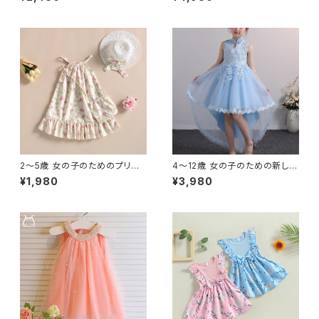
のメッシュ ノースリーブ 幼児向
の新しいデザイン 結婚式やパー
け
ティーのためのエレガントな衣
装
2〜5歳 女の子のためのプリン
4〜12歳 女の子のための新しい
セスドレス 5歳の子供のための
デザインの子供用ドレス チュー
¥1,980
¥3,980
サマードレス 自由奔放に生きる
ル エレガントなプリンセスドレ
スパゲッティストラップ フラワー
ス ノースリーブおしゃれ
プリント フラウンス