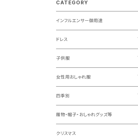
CATEGORY
インフルエンサー御用達
ドレス
子供用
子供服
大人用
男の子用
女性用おしゃれ服
春夏用
女の子用
ドレス
四季別
秋冬用
春夏用
春夏用
春
履物・帽子・おしゃれグッズ等
秋冬用
秋冬用
夏
クリスマス