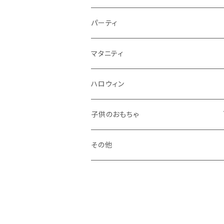
秋
パーティ
冬
マタニティ
ハロウィン
子供のおもちゃ
ブロック系
その他
おままごと系
ドールハウス系