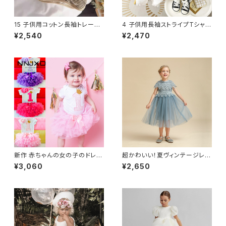
15 子供用コットン長袖トレーナ
4 子供用長袖ストライプTシャツ
ー 1～8歳
カジュアルルーズタイプ
¥2,540
¥2,470
新作 赤ちゃんの女の子のドレス
超かわいい！夏ヴィンテージレー
1歳の誕生日の服生まれのバプ
ス チュールドレス 花 子供ドレス
¥3,060
¥2,650
テスマのチュチュの衣装女の子
結婚式 誕生日 パーティーガー
の幼児のパーティードレス綿Ve
ル 服
stidoInfantil 12M NNJXD_O
fficial_Store82748451364