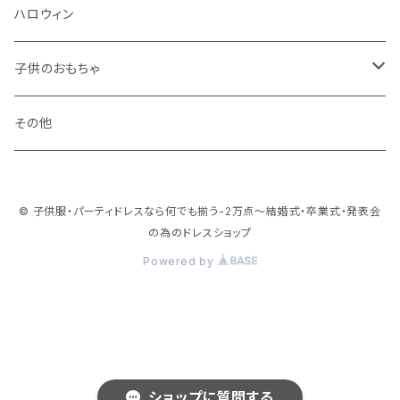
ハロウィン
子供のおもちゃ
ブロック系
その他
おままごと系
© 子供服・パーティドレスなら何でも揃う-2万点～結婚式・卒業式・発表会
ドールハウス系
の為のドレスショップ
Powered by
乗り物系
お人形系
ぬいぐるみ系
ショップに質問する