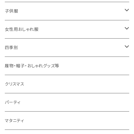
子供用
子供服
大人用
男の子用
女性用おしゃれ服
春夏用
女の子用
ドレス
四季別
秋冬用
春夏用
春夏用
春
履物・帽子・おしゃれグッズ等
秋冬用
秋冬用
夏
クリスマス
秋
パーティ
冬
マタニティ