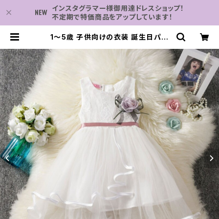
インスタグラマー様御用達ドレスショップ！
不定期で特価商品をアップしています！
1〜5歳 子供向けの衣装 誕生日パー
ティー プリンセスドレス 花のメッシュ
ノースリーブ 幼児向け | 子供服・パー
ティドレスなら何でも揃う-2万点～結
婚式・卒業式・発表会の為のドレスシ
ョップ