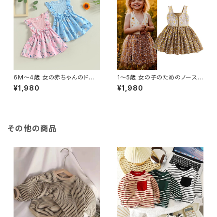
6M〜4歳 女の赤ちゃんのドレ
1〜5歳 女の子のためのノースリ
ス クルーネック 花柄 蝶ネクタ
ーブサマードレス 花柄のプリー
¥1,980
¥1,980
イ 夏服 かわいい おしゃれ
ツとパッチワークの衣装 子供の
ための美しい夏のドレス
その他の商品