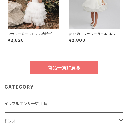
フラワーガールドレス結婚式 3-
売れ筋 フラワーガール ホワイ
8 歳レーススリング夏レイヤー
トドレス ウェディング バックレス
¥2,820
¥2,800
ドドレス子供の誕生日パーティ
キッズ 誕生日パーティー ガラド
ーチュチュガウン聖体拝領ドレ
レス パフスリーブ 子供聖体拝領
ス
商品一覧に戻る
CATEGORY
インフルエンサー御用達
ドレス